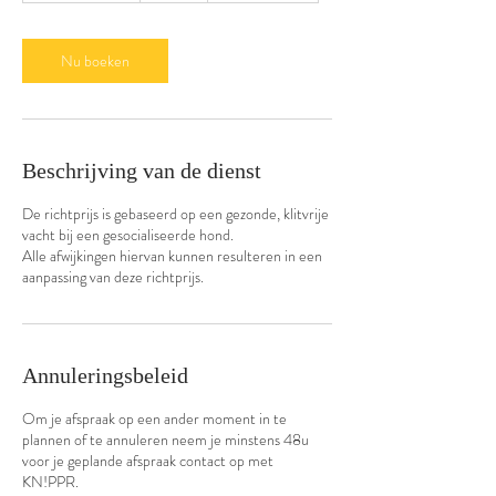
u
r
2
Nu boeken
5
m
i
n
.
Beschrijving van de dienst
De richtprijs is gebaseerd op een gezonde, klitvrije
vacht bij een gesocialiseerde hond.
Alle afwijkingen hiervan kunnen resulteren in een
aanpassing van deze richtprijs.
Annuleringsbeleid
Om je afspraak op een ander moment in te
plannen of te annuleren neem je minstens 48u
voor je geplande afspraak contact op met
KN!PPR.