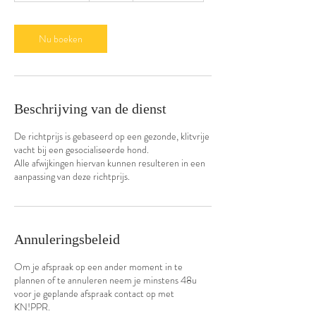
u
3
0
Nu boeken
m
i
n
.
Beschrijving van de dienst
De richtprijs is gebaseerd op een gezonde, klitvrije
vacht bij een gesocialiseerde hond.
Alle afwijkingen hiervan kunnen resulteren in een
aanpassing van deze richtprijs.
Annuleringsbeleid
Om je afspraak op een ander moment in te
plannen of te annuleren neem je minstens 48u
voor je geplande afspraak contact op met
KN!PPR.