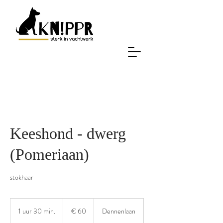
Keeshond - dwerg
(Pomeriaan)
stokhaar
60
euro
1 uur 30 min.
1
€ 60
Dennenlaan
u