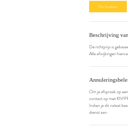
4
Nu boeken
0
m
i
n
Beschrijving van
.
De richtprijs is gebase
Alle afwijkingen hierv
Annuleringsbele
Om je afspraak op een
contact op met KN!P
Indien je dit nalaat b
dienst aan.