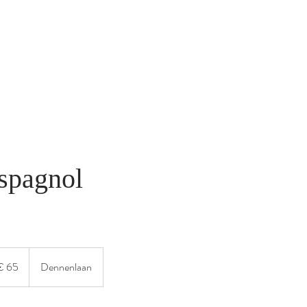
spagnol
€ 65
Dennenlaan