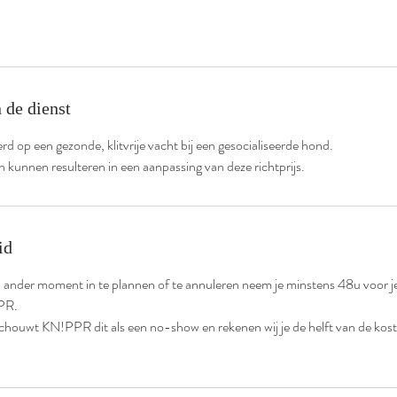
 de dienst
erd op een gezonde, klitvrije vacht bij een gesocialiseerde hond.
an kunnen resulteren in een aanpassing van deze richtprijs.
id
 ander moment in te plannen of te annuleren neem je minstens 48u voor j
PR.
eschouwt KN!PPR dit als een no-show en rekenen wij je de helft van de kos