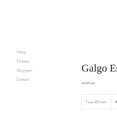
Home
De basis
Galgo E
De prijzen
Contact
stokhaar
65
euro
1 uur 40 min.
1
u
u