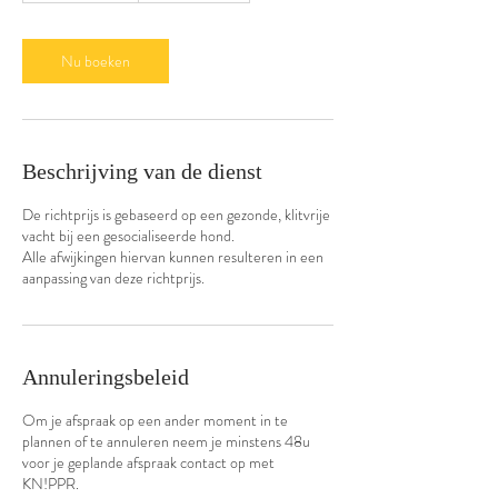
u
2
5
Nu boeken
m
i
n
.
Beschrijving van de dienst
De richtprijs is gebaseerd op een gezonde, klitvrije
vacht bij een gesocialiseerde hond.
Alle afwijkingen hiervan kunnen resulteren in een
Annuleringsbeleid
Om je afspraak op een ander moment in te
plannen of te annuleren neem je minstens 48u
voor je geplande afspraak contact op met
KN!PPR.