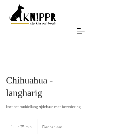
Chihuahua -
langharig
kort tot middellang zijdehaar met bevedering
1 uur 25 min.
1
Dennenlaan
u