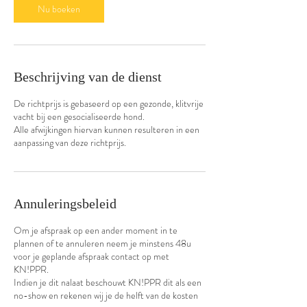
0
Nu boeken
m
i
n
.
Beschrijving van de dienst
De richtprijs is gebaseerd op een gezonde, klitvrije
vacht bij een gesocialiseerde hond.
Alle afwijkingen hiervan kunnen resulteren in een
aanpassing van deze richtprijs.
Annuleringsbeleid
Om je afspraak op een ander moment in te
plannen of te annuleren neem je minstens 48u
voor je geplande afspraak contact op met
KN!PPR.
Indien je dit nalaat beschouwt KN!PPR dit als een
no-show en rekenen wij je de helft van de kosten