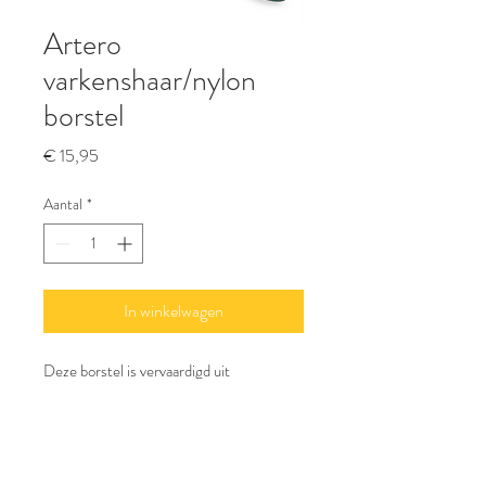
Artero
varkenshaar/nylon
borstel
Prijs
€ 15,95
Aantal
*
In winkelwagen
Deze borstel is vervaardigd uit 
everzwijnenhaar en versterkt met nylon 
stiften die stevigheid geven. Hij 
verwijdert dood haar en kleine 
onzuiverheden uit de vacht. Hierdoor 