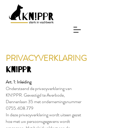
PRIVACYVERKLARING
KN!PPR
Art. 1: Inleiding
Onderstaand de privacyverklaring van
KN!PPR. Gevestigd te Averbode,
Dennenlaan 35 met ondernemingsnummer
0755.408.779
In deze privacyverklaring wordt uiteen gezet
hoe met uw persoonsgegevens wordt
omgegaan. Het beleid voldoet aan de