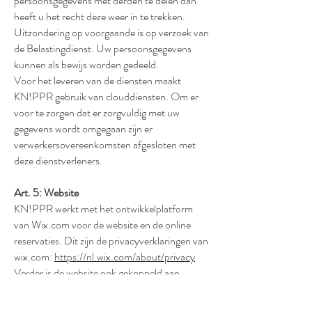
persoonsgegevens met derden te delen dan
heeft u het recht deze weer in te trekken.
Uitzondering op voorgaande is op verzoek van
de Belastingdienst. Uw persoonsgegevens
kunnen als bewijs worden gedeeld.
Voor het leveren van de diensten maakt
KN!PPR gebruik van clouddiensten. Om er
voor te zorgen dat er zorgvuldig met uw
gegevens wordt omgegaan zijn er
verwerkersovereenkomsten afgesloten met
deze dienstverleners.
Art. 5: Website
KN!PPR werkt met het ontwikkelplatform
van Wix.com voor de website en de online
reservaties. Dit zijn de privacyverklaringen van
wix.com:
https://nl.wix.com/about/privacy
Verder is de website ook gekoppeld aan
Google analytics en Google agenda. De
Google agenda is niet openbaar en wordt