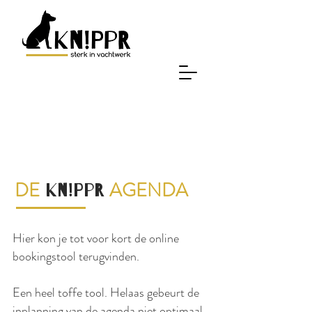
DE
AGENDA
KN!PPR
Hier kon je tot voor kort de online
bookingstool terugvinden.
Een heel toffe tool. Helaas gebeurt de
inplanning van de agenda niet optimaal